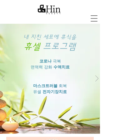
내 지친 세포에 휴식을
휴셀
프로그램
코로나
극복
​면역력 강화
수액치료
마스크트러블
회복
유셀
전자기장치료