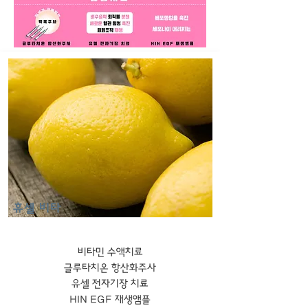
휴셀 비타
비타민 수액치료
​글루타치온 항산화주사
유셀 전자기장 치료
HIN EGF 재생앰플