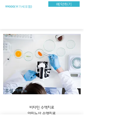
예약하기
99000(부가세포함)
​휴셀 아미노
비타민 수액치료
​아미노산 수액치료